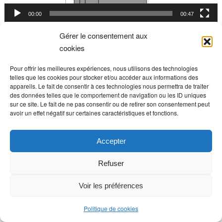
00:00
00:47
Gérer le consentement aux
cookies
Pour offrir les meilleures expériences, nous utilisons des technologies
Return to top of page
telles que les cookies pour stocker et/ou accéder aux informations des
Copyright © 2026 :: Création:
Grégoire Noyelle :: Base:
WordPress
,
Genesis
appareils. Le fait de consentir à ces technologies nous permettra de traiter
des données telles que le comportement de navigation ou les ID uniques
Framework
::
Log in
sur ce site. Le fait de ne pas consentir ou de retirer son consentement peut
avoir un effet négatif sur certaines caractéristiques et fonctions.
Accepter
Refuser
Voir les préférences
Politique de cookies